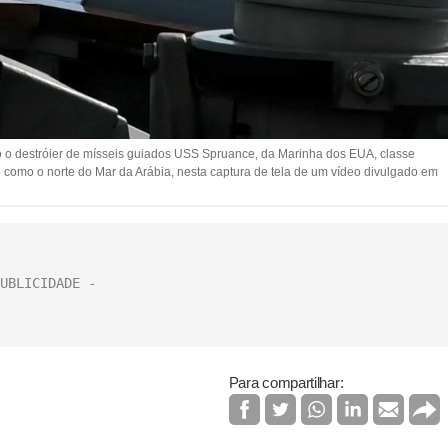
o o destróier de mísseis guiados USS Spruance, da Marinha dos EUA, classe
o como o norte do Mar da Arábia, nesta captura de tela de um vídeo divulgado em
Para compartilhar: