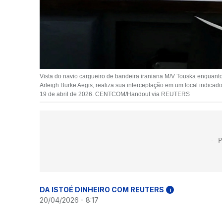
Vista do navio cargueiro de bandeira iraniana M/V Touska enquant
Arleigh Burke Aegis, realiza sua interceptação em um local indicad
19 de abril de 2026. CENTCOM/Handout via REUTERS
DA ISTOÉ DINHEIRO COM REUTERS
i
20/04/2026 - 8:17