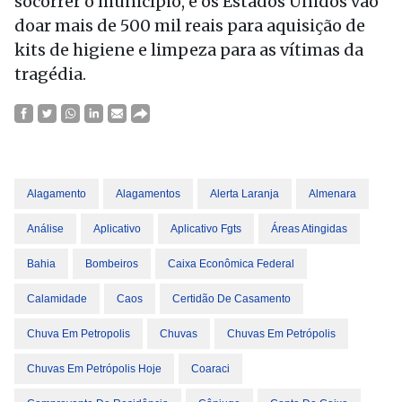
socorrer o município, e os Estados Unidos vão
doar mais de 500 mil reais para aquisição de
kits de higiene e limpeza para as vítimas da
tragédia.
Alagamento
Alagamentos
Alerta Laranja
Almenara
Análise
Aplicativo
Aplicativo Fgts
Áreas Atingidas
Bahia
Bombeiros
Caixa Econômica Federal
Calamidade
Caos
Certidão De Casamento
Chuva Em Petropolis
Chuvas
Chuvas Em Petrópolis
Chuvas Em Petrópolis Hoje
Coaraci