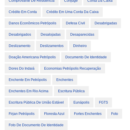
Comprovante De Residência
Cônjuge
Conta Da Caixa
Crédito Em Conta
Crédito Em Uma Conta Da Caixa
Danos Econômicos Petrópolis
Defesa Civil
Desabrigadas
Desabrigados
Desalojadas
Desaparecidas
Deslizamento
Deslizamentos
Dinheiro
Doação Americana Petrópolis
Documento De Identidade
Dores Do Indaiá
Economias Petrópolis Recuperação
Enchente Em Petrópolis
Enchentes
Enchentes Em Rio Acima
Escritura Pública
Escritura Pública De União Estável
Eunápolis
FGTS
Firjan Petrópolis
Floresta Azul
Fortes Enchentes
Foto
Foto De Documento De Identidade