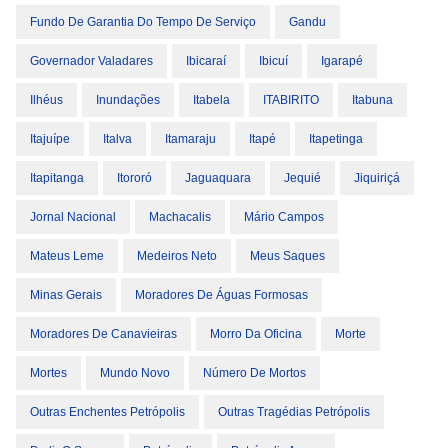
Fundo De Garantia Do Tempo De Serviço
Gandu
Governador Valadares
Ibicaraí
Ibicuí
Igarapé
Ilhéus
Inundações
Itabela
ITABIRITO
Itabuna
Itajuípe
Italva
Itamaraju
Itapé
Itapetinga
Itapitanga
Itororó
Jaguaquara
Jequié
Jiquiriçá
Jornal Nacional
Machacalis
Mário Campos
Mateus Leme
Medeiros Neto
Meus Saques
Minas Gerais
Moradores De Águas Formosas
Moradores De Canavieiras
Morro Da Oficina
Morte
Mortes
Mundo Novo
Número De Mortos
Outras Enchentes Petrópolis
Outras Tragédias Petrópolis