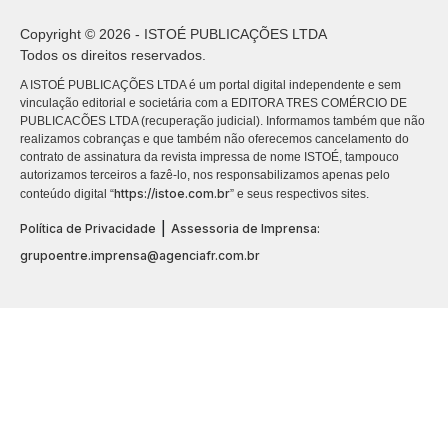
Copyright © 2026 - ISTOÉ PUBLICAÇÕES LTDA
Todos os direitos reservados.
A ISTOÉ PUBLICAÇÕES LTDA é um portal digital independente e sem
vinculação editorial e societária com a EDITORA TRES COMÉRCIO DE
PUBLICACÕES LTDA (recuperação judicial). Informamos também que não
realizamos cobranças e que também não oferecemos cancelamento do
contrato de assinatura da revista impressa de nome ISTOÉ, tampouco
autorizamos terceiros a fazê-lo, nos responsabilizamos apenas pelo
https://istoe.com.br
conteúdo digital “
” e seus respectivos sites.
|
Política de Privacidade
Assessoria de Imprensa:
grupoentre.imprensa@agenciafr.com.br