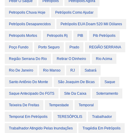
Pedir O Saque
Petrópolis
Petrópolis Agora
Petropolis Chuva Hoje
Petrópolis Como Ajudar
Petrópolis Desaparecidos
Petrópolis EUA Doam 520 Mil Dólares
Petropolis Mortos
Petropolis Rj
PIB
Pib Petrópolis
Poço Fundo
Porto Seguro
Prado
REGIÃO SERRANA
Região Serrana Do Rio
Retirar O Dinheiro
Rio Acima
Rio De Janeiro
Rio Manso
RJ
Sabará
Santo Antônio Do Monte
São Joaquim De Bicas
Saque
Saque Antecipado Do FGTS
Site Da Caixa
Soterramento
Teixeira De Freitas
Tempestade
Temporal
Temporal Em Petrópolis
TERESÓPOLIS
Trabalhador
Trabalhador Atingido Pelas Inundações
Tragédia Em Petrópolis