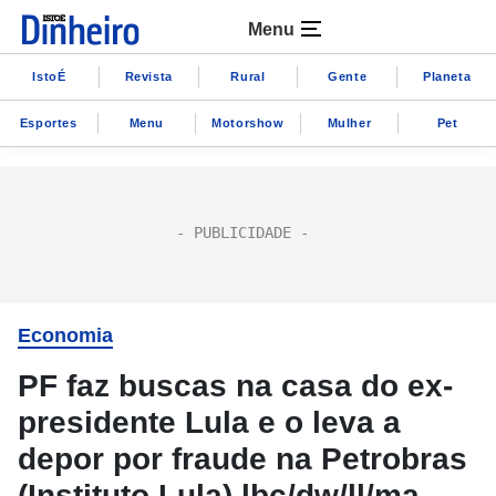
Menu
IstoÉ
Revista
Rural
Gente
Planeta
Esportes
Menu
Motorshow
Mulher
Pet
Economia
PF faz buscas na casa do ex-
presidente Lula e o leva a
depor por fraude na Petrobras
(Instituto Lula) lbc/dw/ll/ma