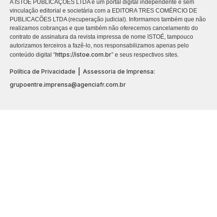
A ISTOÉ PUBLICAÇÕES LTDA é um portal digital independente e sem
vinculação editorial e societária com a EDITORA TRES COMÉRCIO DE
PUBLICACÕES LTDA (recuperação judicial). Informamos também que não
realizamos cobranças e que também não oferecemos cancelamento do
contrato de assinatura da revista impressa de nome ISTOÉ, tampouco
autorizamos terceiros a fazê-lo, nos responsabilizamos apenas pelo
https://istoe.com.br
conteúdo digital “
” e seus respectivos sites.
|
Política de Privacidade
Assessoria de Imprensa:
grupoentre.imprensa@agenciafr.com.br