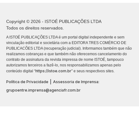
Copyright © 2026 - ISTOÉ PUBLICAÇÕES LTDA
Todos os direitos reservados.
A ISTOÉ PUBLICAÇÕES LTDA é um portal digital independente e sem
vinculação editorial e societária com a EDITORA TRES COMÉRCIO DE
PUBLICACÕES LTDA (recuperação judicial). Informamos também que não
realizamos cobranças e que também não oferecemos cancelamento do
contrato de assinatura da revista impressa de nome ISTOÉ, tampouco
autorizamos terceiros a fazê-lo, nos responsabilizamos apenas pelo
https://istoe.com.br
conteúdo digital “
” e seus respectivos sites.
|
Política de Privacidade
Assessoria de Imprensa:
grupoentre.imprensa@agenciafr.com.br