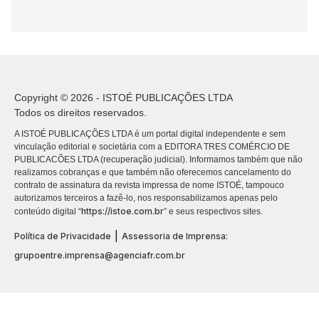
Copyright © 2026 - ISTOÉ PUBLICAÇÕES LTDA
Todos os direitos reservados.
A ISTOÉ PUBLICAÇÕES LTDA é um portal digital independente e sem
vinculação editorial e societária com a EDITORA TRES COMÉRCIO DE
PUBLICACÕES LTDA (recuperação judicial). Informamos também que não
realizamos cobranças e que também não oferecemos cancelamento do
contrato de assinatura da revista impressa de nome ISTOÉ, tampouco
autorizamos terceiros a fazê-lo, nos responsabilizamos apenas pelo
https://istoe.com.br
conteúdo digital “
” e seus respectivos sites.
|
Política de Privacidade
Assessoria de Imprensa:
grupoentre.imprensa@agenciafr.com.br