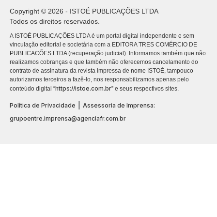
Copyright © 2026 - ISTOÉ PUBLICAÇÕES LTDA
Todos os direitos reservados.
A ISTOÉ PUBLICAÇÕES LTDA é um portal digital independente e sem
vinculação editorial e societária com a EDITORA TRES COMÉRCIO DE
PUBLICACÕES LTDA (recuperação judicial). Informamos também que não
realizamos cobranças e que também não oferecemos cancelamento do
contrato de assinatura da revista impressa de nome ISTOÉ, tampouco
autorizamos terceiros a fazê-lo, nos responsabilizamos apenas pelo
https://istoe.com.br
conteúdo digital “
” e seus respectivos sites.
|
Política de Privacidade
Assessoria de Imprensa:
grupoentre.imprensa@agenciafr.com.br