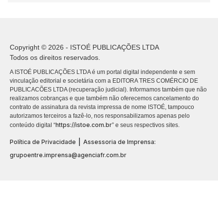
Copyright © 2026 - ISTOÉ PUBLICAÇÕES LTDA
Todos os direitos reservados.
A ISTOÉ PUBLICAÇÕES LTDA é um portal digital independente e sem
vinculação editorial e societária com a EDITORA TRES COMÉRCIO DE
PUBLICACÕES LTDA (recuperação judicial). Informamos também que não
realizamos cobranças e que também não oferecemos cancelamento do
contrato de assinatura da revista impressa de nome ISTOÉ, tampouco
autorizamos terceiros a fazê-lo, nos responsabilizamos apenas pelo
https://istoe.com.br
conteúdo digital “
” e seus respectivos sites.
|
Política de Privacidade
Assessoria de Imprensa:
grupoentre.imprensa@agenciafr.com.br