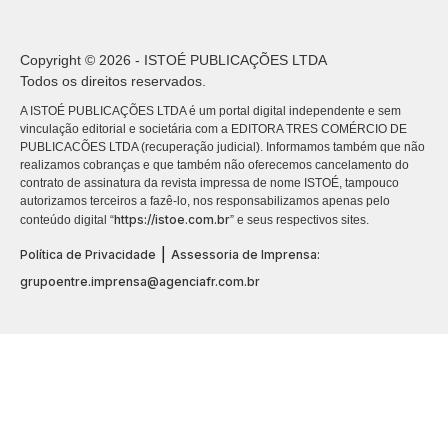
Copyright © 2026 - ISTOÉ PUBLICAÇÕES LTDA
Todos os direitos reservados.
A ISTOÉ PUBLICAÇÕES LTDA é um portal digital independente e sem
vinculação editorial e societária com a EDITORA TRES COMÉRCIO DE
PUBLICACÕES LTDA (recuperação judicial). Informamos também que não
realizamos cobranças e que também não oferecemos cancelamento do
contrato de assinatura da revista impressa de nome ISTOÉ, tampouco
autorizamos terceiros a fazê-lo, nos responsabilizamos apenas pelo
https://istoe.com.br
conteúdo digital “
” e seus respectivos sites.
|
Política de Privacidade
Assessoria de Imprensa:
grupoentre.imprensa@agenciafr.com.br