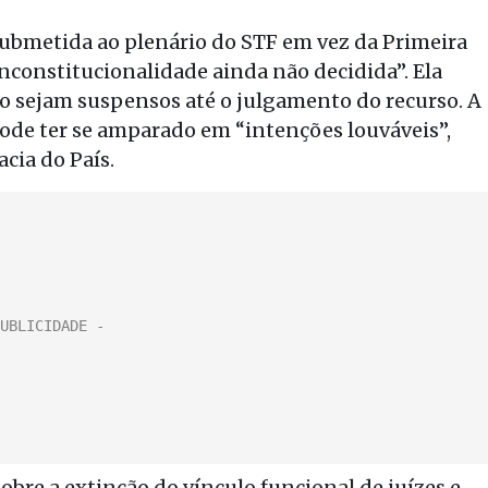
submetida ao plenário do STF em vez da Primeira
nconstitucionalidade ainda não decidida”. Ela
ão sejam suspensos até o julgamento do recurso. A
de ter se amparado em “intenções louváveis”,
cia do País.
obre a extinção do vínculo funcional de juízes e