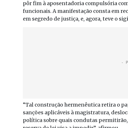
pôr fim à aposentadoria compulsória co
funcionais. A manifestação consta em rec
em segredo de justiça, e, agora, teve o sigi
“Tal construção hermenêutica retira o p
sanções aplicáveis à magistratura, desloc
política sobre quais condutas permitirão,
reserva de lei visa a impedir”, afirmou.