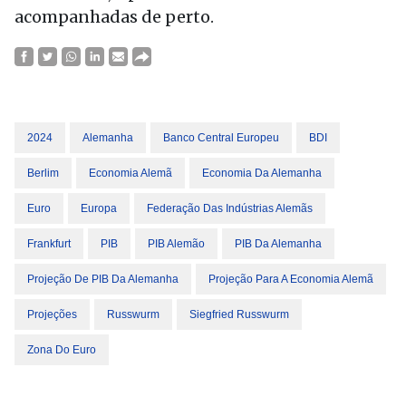
acompanhadas de perto.
2024
Alemanha
Banco Central Europeu
BDI
Berlim
Economia Alemã
Economia Da Alemanha
Euro
Europa
Federação Das Indústrias Alemãs
Frankfurt
PIB
PIB Alemão
PIB Da Alemanha
Projeção De PIB Da Alemanha
Projeção Para A Economia Alemã
Projeções
Russwurm
Siegfried Russwurm
Zona Do Euro