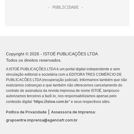
Copyright © 2026 - ISTOÉ PUBLICAÇÕES LTDA
Todos os direitos reservados.
A ISTOÉ PUBLICAÇÕES LTDA é um portal digital independente e sem
vinculação editorial e societária com a EDITORA TRES COMÉRCIO DE
PUBLICACÕES LTDA (recuperação judicial). Informamos também que não
realizamos cobranças e que também não oferecemos cancelamento do
contrato de assinatura da revista impressa de nome ISTOÉ, tampouco
autorizamos terceiros a fazê-lo, nos responsabilizamos apenas pelo
https://istoe.com.br
conteúdo digital “
” e seus respectivos sites.
|
Política de Privacidade
Assessoria de Imprensa:
grupoentre.imprensa@agenciafr.com.br