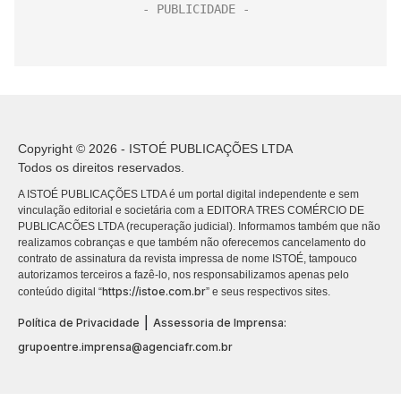
Copyright © 2026 - ISTOÉ PUBLICAÇÕES LTDA
Todos os direitos reservados.
A ISTOÉ PUBLICAÇÕES LTDA é um portal digital independente e sem
vinculação editorial e societária com a EDITORA TRES COMÉRCIO DE
PUBLICACÕES LTDA (recuperação judicial). Informamos também que não
realizamos cobranças e que também não oferecemos cancelamento do
contrato de assinatura da revista impressa de nome ISTOÉ, tampouco
autorizamos terceiros a fazê-lo, nos responsabilizamos apenas pelo
https://istoe.com.br
conteúdo digital “
” e seus respectivos sites.
|
Política de Privacidade
Assessoria de Imprensa:
grupoentre.imprensa@agenciafr.com.br