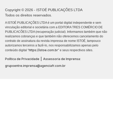
Copyright © 2026 - ISTOÉ PUBLICAÇÕES LTDA
Todos os direitos reservados.
A ISTOÉ PUBLICAÇÕES LTDA é um portal digital independente e sem
vinculação editorial e societária com a EDITORA TRES COMÉRCIO DE
PUBLICACÕES LTDA (recuperação judicial). Informamos também que não
realizamos cobranças e que também não oferecemos cancelamento do
contrato de assinatura da revista impressa de nome ISTOÉ, tampouco
autorizamos terceiros a fazê-lo, nos responsabilizamos apenas pelo
https://istoe.com.br
conteúdo digital “
” e seus respectivos sites.
|
Política de Privacidade
Assessoria de Imprensa:
grupoentre.imprensa@agenciafr.com.br