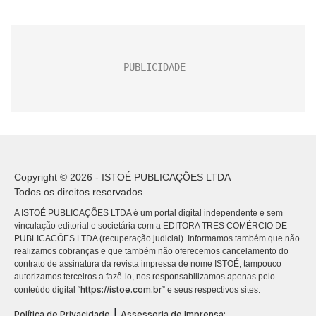
Copyright © 2026 - ISTOÉ PUBLICAÇÕES LTDA
Todos os direitos reservados.
A ISTOÉ PUBLICAÇÕES LTDA é um portal digital independente e sem
vinculação editorial e societária com a EDITORA TRES COMÉRCIO DE
PUBLICACÕES LTDA (recuperação judicial). Informamos também que não
realizamos cobranças e que também não oferecemos cancelamento do
contrato de assinatura da revista impressa de nome ISTOÉ, tampouco
autorizamos terceiros a fazê-lo, nos responsabilizamos apenas pelo
https://istoe.com.br
conteúdo digital “
” e seus respectivos sites.
|
Política de Privacidade
Assessoria de Imprensa: