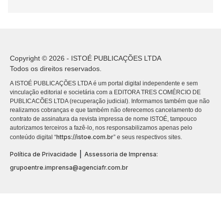
Copyright © 2026 - ISTOÉ PUBLICAÇÕES LTDA
Todos os direitos reservados.
A ISTOÉ PUBLICAÇÕES LTDA é um portal digital independente e sem
vinculação editorial e societária com a EDITORA TRES COMÉRCIO DE
PUBLICACÕES LTDA (recuperação judicial). Informamos também que não
realizamos cobranças e que também não oferecemos cancelamento do
contrato de assinatura da revista impressa de nome ISTOÉ, tampouco
autorizamos terceiros a fazê-lo, nos responsabilizamos apenas pelo
https://istoe.com.br
conteúdo digital “
” e seus respectivos sites.
|
Política de Privacidade
Assessoria de Imprensa:
grupoentre.imprensa@agenciafr.com.br