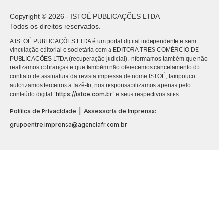
Copyright © 2026 - ISTOÉ PUBLICAÇÕES LTDA
Todos os direitos reservados.
A ISTOÉ PUBLICAÇÕES LTDA é um portal digital independente e sem
vinculação editorial e societária com a EDITORA TRES COMÉRCIO DE
PUBLICACÕES LTDA (recuperação judicial). Informamos também que não
realizamos cobranças e que também não oferecemos cancelamento do
contrato de assinatura da revista impressa de nome ISTOÉ, tampouco
autorizamos terceiros a fazê-lo, nos responsabilizamos apenas pelo
https://istoe.com.br
conteúdo digital “
” e seus respectivos sites.
|
Política de Privacidade
Assessoria de Imprensa:
grupoentre.imprensa@agenciafr.com.br