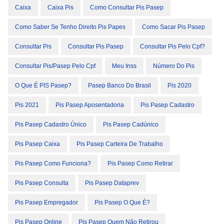
Caixa
Caixa Pis
Como Consultar Pis Pasep
Como Saber Se Tenho Direito Pis Papes
Como Sacar Pis Pasep
Consultar Pis
Consultar Pis Pasep
Consultar Pis Pelo Cpf?
Consultar Pis/pasep Pelo Cpf
Meu Inss
Número Do Pis
O Que É PIS Pasep?
Pasep Banco Do Brasil
Pis 2020
Pis 2021
Pis Pasep Aposentadoria
Pis Pasep Cadastro
Pis Pasep Cadastro Único
Pis Pasep Cadúnico
Pis Pasep Caixa
Pis Pasep Carteira De Trabalho
Pis Pasep Como Funciona?
Pis Pasep Como Retirar
Pis Pasep Consulta
Pis Pasep Dataprev
Pis Pasep Empregador
Pis Pasep O Que É?
Pis Pasep Online
Pis Pasep Quem Não Retirou