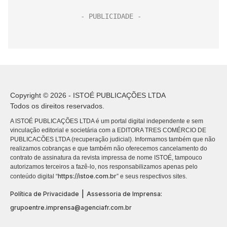
Copyright © 2026 - ISTOÉ PUBLICAÇÕES LTDA
Todos os direitos reservados.
A ISTOÉ PUBLICAÇÕES LTDA é um portal digital independente e sem
vinculação editorial e societária com a EDITORA TRES COMÉRCIO DE
PUBLICACÕES LTDA (recuperação judicial). Informamos também que não
realizamos cobranças e que também não oferecemos cancelamento do
contrato de assinatura da revista impressa de nome ISTOÉ, tampouco
autorizamos terceiros a fazê-lo, nos responsabilizamos apenas pelo
https://istoe.com.br
conteúdo digital “
” e seus respectivos sites.
|
Política de Privacidade
Assessoria de Imprensa:
grupoentre.imprensa@agenciafr.com.br