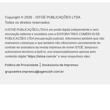
Copyright © 2026 - ISTOÉ PUBLICAÇÕES LTDA
Todos os direitos reservados.
A ISTOÉ PUBLICAÇÕES LTDA é um portal digital independente e sem
vinculação editorial e societária com a EDITORA TRES COMÉRCIO DE
PUBLICACÕES LTDA (recuperação judicial). Informamos também que não
realizamos cobranças e que também não oferecemos cancelamento do
contrato de assinatura da revista impressa de nome ISTOÉ, tampouco
autorizamos terceiros a fazê-lo, nos responsabilizamos apenas pelo
https://istoe.com.br
conteúdo digital “
” e seus respectivos sites.
|
Política de Privacidade
Assessoria de Imprensa:
grupoentre.imprensa@agenciafr.com.br