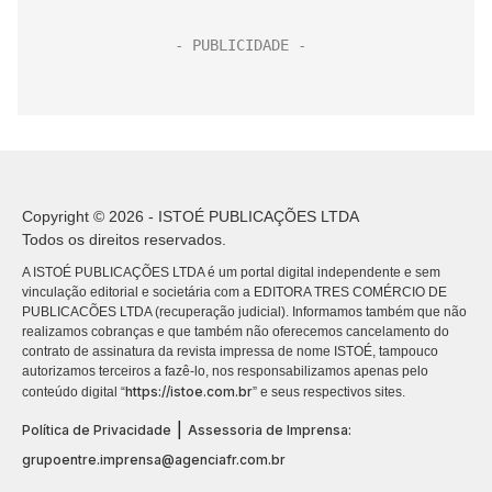
Copyright © 2026 - ISTOÉ PUBLICAÇÕES LTDA
Todos os direitos reservados.
A ISTOÉ PUBLICAÇÕES LTDA é um portal digital independente e sem
vinculação editorial e societária com a EDITORA TRES COMÉRCIO DE
PUBLICACÕES LTDA (recuperação judicial). Informamos também que não
realizamos cobranças e que também não oferecemos cancelamento do
contrato de assinatura da revista impressa de nome ISTOÉ, tampouco
autorizamos terceiros a fazê-lo, nos responsabilizamos apenas pelo
https://istoe.com.br
conteúdo digital “
” e seus respectivos sites.
|
Política de Privacidade
Assessoria de Imprensa:
grupoentre.imprensa@agenciafr.com.br