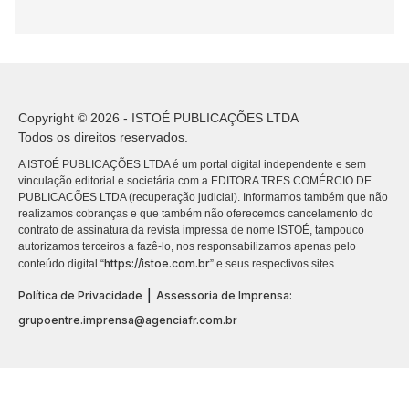
Copyright © 2026 - ISTOÉ PUBLICAÇÕES LTDA
Todos os direitos reservados.
A ISTOÉ PUBLICAÇÕES LTDA é um portal digital independente e sem
vinculação editorial e societária com a EDITORA TRES COMÉRCIO DE
PUBLICACÕES LTDA (recuperação judicial). Informamos também que não
realizamos cobranças e que também não oferecemos cancelamento do
contrato de assinatura da revista impressa de nome ISTOÉ, tampouco
autorizamos terceiros a fazê-lo, nos responsabilizamos apenas pelo
https://istoe.com.br
conteúdo digital “
” e seus respectivos sites.
|
Política de Privacidade
Assessoria de Imprensa:
grupoentre.imprensa@agenciafr.com.br