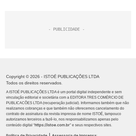
Copyright © 2026 - ISTOÉ PUBLICAÇÕES LTDA
Todos os direitos reservados.
A ISTOÉ PUBLICAÇÕES LTDA é um portal digital independente e sem
vinculação editorial e societária com a EDITORA TRES COMÉRCIO DE
PUBLICACÕES LTDA (recuperação judicial). Informamos também que não
realizamos cobranças e que também não oferecemos cancelamento do
contrato de assinatura da revista impressa de nome ISTOÉ, tampouco
autorizamos terceiros a fazê-lo, nos responsabilizamos apenas pelo
https://istoe.com.br
conteúdo digital “
” e seus respectivos sites.
|
Política de Privacidade
Assessoria de Imprensa: