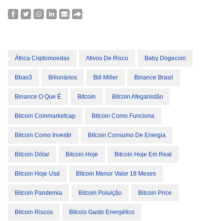
África Criptomoedas
Ativos De Risco
Baby Dogecoin
Bbas3
Bilionários
Bill Miller
Binance Brasil
Binance O Que É
Bitcoin
Bitcoin Afeganistão
Bitcoin Coinmarketcap
Bitcoin Como Funciona
Bitcoin Como Investir
Bitcoin Consumo De Energia
Bitcoin Dólar
Bitcoin Hoje
Bitcoin Hoje Em Real
Bitcoin Hoje Usd
Bitcoin Menor Valor 18 Meses
Bitcoin Pandemia
Bitcoin Poluição
Bitcoin Price
Bitcoin Riscos
Bitcois Gasto Energético