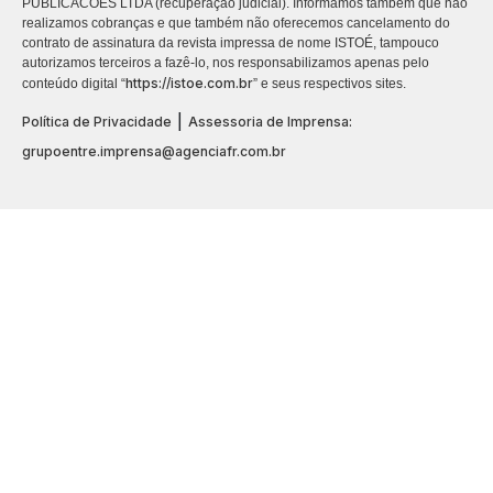
PUBLICACÕES LTDA (recuperação judicial). Informamos também que não
realizamos cobranças e que também não oferecemos cancelamento do
contrato de assinatura da revista impressa de nome ISTOÉ, tampouco
autorizamos terceiros a fazê-lo, nos responsabilizamos apenas pelo
https://istoe.com.br
conteúdo digital “
” e seus respectivos sites.
|
Política de Privacidade
Assessoria de Imprensa:
grupoentre.imprensa@agenciafr.com.br