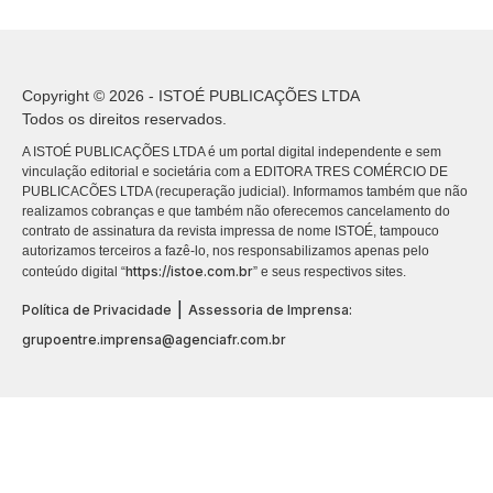
Copyright © 2026 - ISTOÉ PUBLICAÇÕES LTDA
Todos os direitos reservados.
A ISTOÉ PUBLICAÇÕES LTDA é um portal digital independente e sem
vinculação editorial e societária com a EDITORA TRES COMÉRCIO DE
PUBLICACÕES LTDA (recuperação judicial). Informamos também que não
realizamos cobranças e que também não oferecemos cancelamento do
contrato de assinatura da revista impressa de nome ISTOÉ, tampouco
autorizamos terceiros a fazê-lo, nos responsabilizamos apenas pelo
https://istoe.com.br
conteúdo digital “
” e seus respectivos sites.
|
Política de Privacidade
Assessoria de Imprensa:
grupoentre.imprensa@agenciafr.com.br