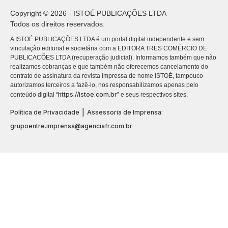
Copyright © 2026 - ISTOÉ PUBLICAÇÕES LTDA
Todos os direitos reservados.
A ISTOÉ PUBLICAÇÕES LTDA é um portal digital independente e sem
vinculação editorial e societária com a EDITORA TRES COMÉRCIO DE
PUBLICACÕES LTDA (recuperação judicial). Informamos também que não
realizamos cobranças e que também não oferecemos cancelamento do
contrato de assinatura da revista impressa de nome ISTOÉ, tampouco
autorizamos terceiros a fazê-lo, nos responsabilizamos apenas pelo
https://istoe.com.br
conteúdo digital “
” e seus respectivos sites.
|
Política de Privacidade
Assessoria de Imprensa:
grupoentre.imprensa@agenciafr.com.br