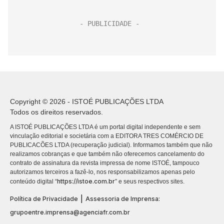
Copyright © 2026 - ISTOÉ PUBLICAÇÕES LTDA
Todos os direitos reservados.
A ISTOÉ PUBLICAÇÕES LTDA é um portal digital independente e sem
vinculação editorial e societária com a EDITORA TRES COMÉRCIO DE
PUBLICACÕES LTDA (recuperação judicial). Informamos também que não
realizamos cobranças e que também não oferecemos cancelamento do
contrato de assinatura da revista impressa de nome ISTOÉ, tampouco
autorizamos terceiros a fazê-lo, nos responsabilizamos apenas pelo
https://istoe.com.br
conteúdo digital “
” e seus respectivos sites.
|
Política de Privacidade
Assessoria de Imprensa:
grupoentre.imprensa@agenciafr.com.br