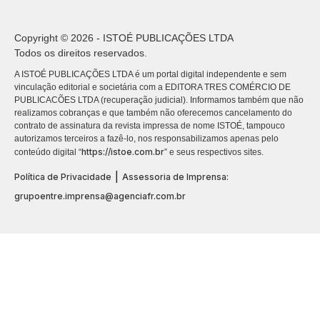
Copyright © 2026 - ISTOÉ PUBLICAÇÕES LTDA
Todos os direitos reservados.
A ISTOÉ PUBLICAÇÕES LTDA é um portal digital independente e sem
vinculação editorial e societária com a EDITORA TRES COMÉRCIO DE
PUBLICACÕES LTDA (recuperação judicial). Informamos também que não
realizamos cobranças e que também não oferecemos cancelamento do
contrato de assinatura da revista impressa de nome ISTOÉ, tampouco
autorizamos terceiros a fazê-lo, nos responsabilizamos apenas pelo
https://istoe.com.br
conteúdo digital “
” e seus respectivos sites.
|
Política de Privacidade
Assessoria de Imprensa:
grupoentre.imprensa@agenciafr.com.br