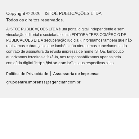
Copyright © 2026 - ISTOÉ PUBLICAÇÕES LTDA
Todos os direitos reservados.
A ISTOÉ PUBLICAÇÕES LTDA é um portal digital independente e sem
vinculação editorial e societária com a EDITORA TRES COMÉRCIO DE
PUBLICACÕES LTDA (recuperação judicial). Informamos também que não
realizamos cobranças e que também não oferecemos cancelamento do
contrato de assinatura da revista impressa de nome ISTOÉ, tampouco
autorizamos terceiros a fazê-lo, nos responsabilizamos apenas pelo
https://istoe.com.br
conteúdo digital “
” e seus respectivos sites.
|
Política de Privacidade
Assessoria de Imprensa:
grupoentre.imprensa@agenciafr.com.br