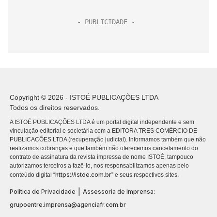
Copyright © 2026 - ISTOÉ PUBLICAÇÕES LTDA
Todos os direitos reservados.
A ISTOÉ PUBLICAÇÕES LTDA é um portal digital independente e sem
vinculação editorial e societária com a EDITORA TRES COMÉRCIO DE
PUBLICACÕES LTDA (recuperação judicial). Informamos também que não
realizamos cobranças e que também não oferecemos cancelamento do
contrato de assinatura da revista impressa de nome ISTOÉ, tampouco
autorizamos terceiros a fazê-lo, nos responsabilizamos apenas pelo
https://istoe.com.br
conteúdo digital “
” e seus respectivos sites.
|
Política de Privacidade
Assessoria de Imprensa:
grupoentre.imprensa@agenciafr.com.br