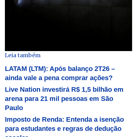
Leia também
LATAM (LTM): Após balanço 2T26 –
ainda vale a pena comprar ações?
Live Nation investirá R$ 1,5 bilhão em
arena para 21 mil pessoas em São
Paulo
Imposto de Renda: Entenda a isenção
para estudantes e regras de dedução