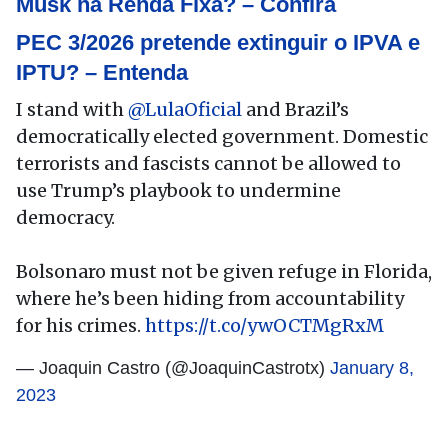
Musk na Renda Fixa? – Confira
PEC 3/2026 pretende extinguir o IPVA e
IPTU? – Entenda
I stand with
@LulaOficial
and Brazil’s
democratically elected government. Domestic
terrorists and fascists cannot be allowed to
use Trump’s playbook to undermine
democracy.
Bolsonaro must not be given refuge in Florida,
where he’s been hiding from accountability
for his crimes.
https://t.co/ywOCTMgRxM
— Joaquin Castro (@JoaquinCastrotx)
January 8,
2023