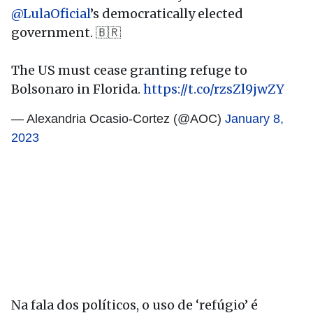
@LulaOficial
’s democratically elected
government. 🇧🇷
The US must cease granting refuge to
Bolsonaro in Florida.
https://t.co/rzsZl9jwZY
— Alexandria Ocasio-Cortez (@AOC)
January 8,
2023
Na fala dos políticos, o uso de ‘refúgio’ é