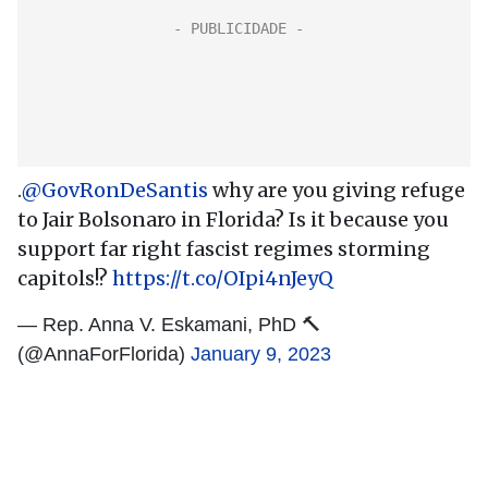
.
@GovRonDeSantis
why are you giving refuge
to Jair Bolsonaro in Florida? Is it because you
support far right fascist regimes storming
capitols!?
https://t.co/OIpi4nJeyQ
— Rep. Anna V. Eskamani, PhD 🔨
(@AnnaForFlorida)
January 9, 2023