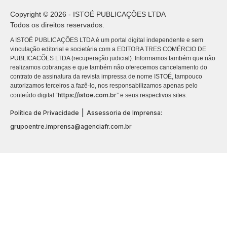
Copyright © 2026 - ISTOÉ PUBLICAÇÕES LTDA
Todos os direitos reservados.
A ISTOÉ PUBLICAÇÕES LTDA é um portal digital independente e sem
vinculação editorial e societária com a EDITORA TRES COMÉRCIO DE
PUBLICACÕES LTDA (recuperação judicial). Informamos também que não
realizamos cobranças e que também não oferecemos cancelamento do
contrato de assinatura da revista impressa de nome ISTOÉ, tampouco
autorizamos terceiros a fazê-lo, nos responsabilizamos apenas pelo
https://istoe.com.br
conteúdo digital “
” e seus respectivos sites.
|
Política de Privacidade
Assessoria de Imprensa:
grupoentre.imprensa@agenciafr.com.br