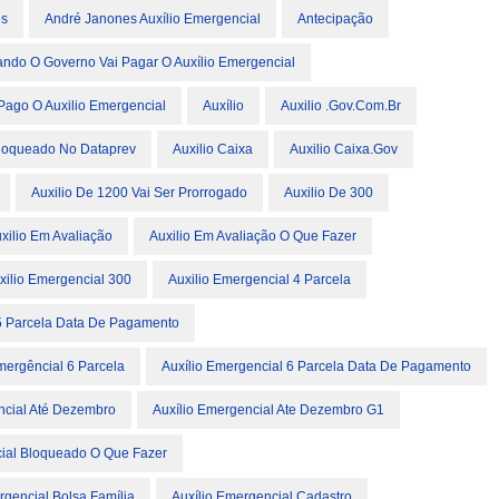
es
André Janones Auxílio Emergencial
Antecipação
ando O Governo Vai Pagar O Auxílio Emergencial
Pago O Auxilio Emergencial
Auxílio
Auxilio .gov.com.br
Bloqueado No Dataprev
Auxilio Caixa
Auxilio Caixa.gov
Auxilio De 1200 Vai Ser Prorrogado
Auxilio De 300
xilio Em Avaliação
Auxilio Em Avaliação O Que Fazer
xilio Emergencial 300
Auxilio Emergencial 4 Parcela
 5 Parcela Data De Pagamento
mergêncial 6 Parcela
Auxílio Emergencial 6 Parcela Data De Pagamento
ncial Até Dezembro
Auxílio Emergencial Ate Dezembro G1
cial Bloqueado O Que Fazer
rgencial Bolsa Família
Auxílio Emergencial Cadastro