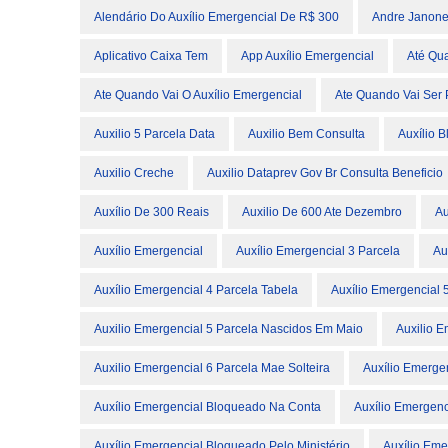
Alendário Do Auxílio Emergencial De R$ 300
Andre Janon
Aplicativo Caixa Tem
App Auxílio Emergencial
Até Qu
Ate Quando Vai O Auxílio Emergencial
Ate Quando Vai Ser 
Auxilio 5 Parcela Data
Auxilio Bem Consulta
Auxílio 
Auxilio Creche
Auxilio Dataprev Gov Br Consulta Beneficio
Auxílio De 300 Reais
Auxilio De 600 Ate Dezembro
Au
Auxílio Emergencial
Auxílio Emergencial 3 Parcela
Au
Auxílio Emergencial 4 Parcela Tabela
Auxílio Emergencial
Auxilio Emergencial 5 Parcela Nascidos Em Maio
Auxilio E
Auxilio Emergencial 6 Parcela Mae Solteira
Auxílio Emerge
Auxílio Emergencial Bloqueado Na Conta
Auxílio Emergen
Auxílio Emergencial Bloqueado Pelo Ministério
Auxílio Eme