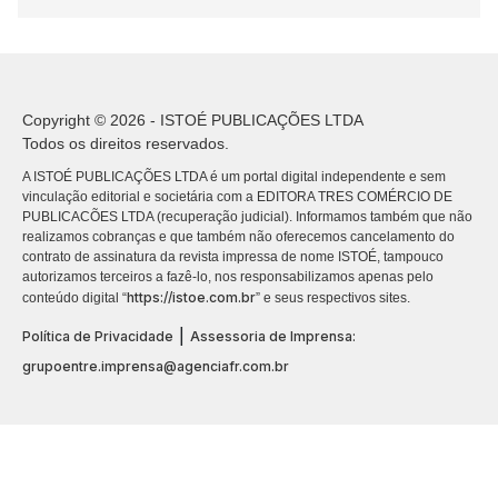
Copyright © 2026 - ISTOÉ PUBLICAÇÕES LTDA
Todos os direitos reservados.
A ISTOÉ PUBLICAÇÕES LTDA é um portal digital independente e sem
vinculação editorial e societária com a EDITORA TRES COMÉRCIO DE
PUBLICACÕES LTDA (recuperação judicial). Informamos também que não
realizamos cobranças e que também não oferecemos cancelamento do
contrato de assinatura da revista impressa de nome ISTOÉ, tampouco
autorizamos terceiros a fazê-lo, nos responsabilizamos apenas pelo
https://istoe.com.br
conteúdo digital “
” e seus respectivos sites.
|
Política de Privacidade
Assessoria de Imprensa:
grupoentre.imprensa@agenciafr.com.br