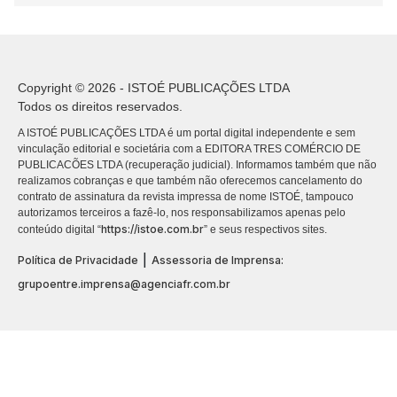
Copyright © 2026 - ISTOÉ PUBLICAÇÕES LTDA
Todos os direitos reservados.
A ISTOÉ PUBLICAÇÕES LTDA é um portal digital independente e sem
vinculação editorial e societária com a EDITORA TRES COMÉRCIO DE
PUBLICACÕES LTDA (recuperação judicial). Informamos também que não
realizamos cobranças e que também não oferecemos cancelamento do
contrato de assinatura da revista impressa de nome ISTOÉ, tampouco
autorizamos terceiros a fazê-lo, nos responsabilizamos apenas pelo
https://istoe.com.br
conteúdo digital “
” e seus respectivos sites.
|
Política de Privacidade
Assessoria de Imprensa:
grupoentre.imprensa@agenciafr.com.br