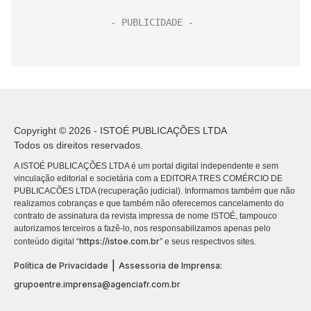
Copyright © 2026 - ISTOÉ PUBLICAÇÕES LTDA
Todos os direitos reservados.
A ISTOÉ PUBLICAÇÕES LTDA é um portal digital independente e sem
vinculação editorial e societária com a EDITORA TRES COMÉRCIO DE
PUBLICACÕES LTDA (recuperação judicial). Informamos também que não
realizamos cobranças e que também não oferecemos cancelamento do
contrato de assinatura da revista impressa de nome ISTOÉ, tampouco
autorizamos terceiros a fazê-lo, nos responsabilizamos apenas pelo
https://istoe.com.br
conteúdo digital “
” e seus respectivos sites.
|
Política de Privacidade
Assessoria de Imprensa:
grupoentre.imprensa@agenciafr.com.br