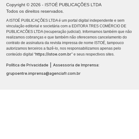
Copyright © 2026 - ISTOÉ PUBLICAÇÕES LTDA
Todos os direitos reservados.
A ISTOÉ PUBLICAÇÕES LTDA é um portal digital independente e sem
vinculação editorial e societária com a EDITORA TRES COMÉRCIO DE
PUBLICACÕES LTDA (recuperação judicial). Informamos também que não
realizamos cobranças e que também não oferecemos cancelamento do
contrato de assinatura da revista impressa de nome ISTOÉ, tampouco
autorizamos terceiros a fazê-lo, nos responsabilizamos apenas pelo
https://istoe.com.br
conteúdo digital “
” e seus respectivos sites.
|
Política de Privacidade
Assessoria de Imprensa:
grupoentre.imprensa@agenciafr.com.br