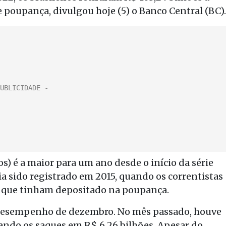
poupança, divulgou hoje (5) o Banco Central (BC).
s) é a maior para um ano desde o início da série
via sido registrado em 2015, quando os correntistas
o que tinham depositado na poupança.
o desempenho de dezembro. No mês passado, houve
ando os saques em R$ 6,26 bilhões. Apesar do