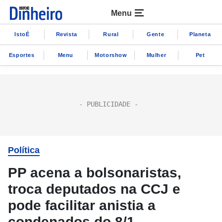
Menu
IstoÉ
Revista
Rural
Gente
Planeta
Esportes
Menu
Motorshow
Mulher
Pet
Política
PP acena a bolsonaristas,
troca deputados na CCJ e
pode facilitar anistia a
condenados do 8/1