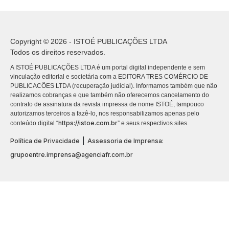
Copyright © 2026 - ISTOÉ PUBLICAÇÕES LTDA
Todos os direitos reservados.
A ISTOÉ PUBLICAÇÕES LTDA é um portal digital independente e sem
vinculação editorial e societária com a EDITORA TRES COMÉRCIO DE
PUBLICACÕES LTDA (recuperação judicial). Informamos também que não
realizamos cobranças e que também não oferecemos cancelamento do
contrato de assinatura da revista impressa de nome ISTOÉ, tampouco
autorizamos terceiros a fazê-lo, nos responsabilizamos apenas pelo
https://istoe.com.br
conteúdo digital “
” e seus respectivos sites.
|
Política de Privacidade
Assessoria de Imprensa:
grupoentre.imprensa@agenciafr.com.br