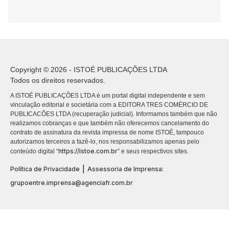
Copyright © 2026 - ISTOÉ PUBLICAÇÕES LTDA
Todos os direitos reservados.
A ISTOÉ PUBLICAÇÕES LTDA é um portal digital independente e sem
vinculação editorial e societária com a EDITORA TRES COMÉRCIO DE
PUBLICACÕES LTDA (recuperação judicial). Informamos também que não
realizamos cobranças e que também não oferecemos cancelamento do
contrato de assinatura da revista impressa de nome ISTOÉ, tampouco
autorizamos terceiros a fazê-lo, nos responsabilizamos apenas pelo
https://istoe.com.br
conteúdo digital “
” e seus respectivos sites.
|
Política de Privacidade
Assessoria de Imprensa:
grupoentre.imprensa@agenciafr.com.br