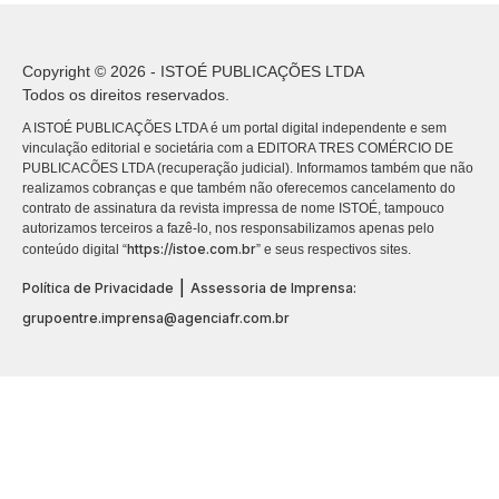
Copyright © 2026 - ISTOÉ PUBLICAÇÕES LTDA
Todos os direitos reservados.
A ISTOÉ PUBLICAÇÕES LTDA é um portal digital independente e sem
vinculação editorial e societária com a EDITORA TRES COMÉRCIO DE
PUBLICACÕES LTDA (recuperação judicial). Informamos também que não
realizamos cobranças e que também não oferecemos cancelamento do
contrato de assinatura da revista impressa de nome ISTOÉ, tampouco
autorizamos terceiros a fazê-lo, nos responsabilizamos apenas pelo
https://istoe.com.br
conteúdo digital “
” e seus respectivos sites.
|
Política de Privacidade
Assessoria de Imprensa:
grupoentre.imprensa@agenciafr.com.br