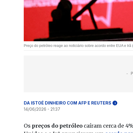
Preço do petróleo reage ao noticiário sobre acordo entre EUA e I
DA ISTOÉ DINHEIRO COM AFP E REUTERS
i
14/06/2026 - 21:37
Os
preços do petróleo
caíram cerca de 4%