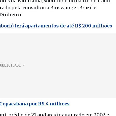
res da Faria Lima, sobretudo no bairro do Itaim
rado pela consultoria Binswanger Brazil e
 Dinheiro
.
boriú terá apartamentos de até R$ 200 milhões
Copacabana por R$ 4 milhões
emi
, prédio de 21 andares inaugurado em 2002 e