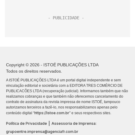
Copyright © 2026 - ISTOÉ PUBLICAÇÕES LTDA
Todos os direitos reservados.
A ISTOÉ PUBLICAÇÕES LTDA é um portal digital independente e sem
vinculação editorial e societária com a EDITORA TRES COMÉRCIO DE
PUBLICACÕES LTDA (recuperação judicial). Informamos também que não
realizamos cobranças e que também não oferecemos cancelamento do
contrato de assinatura da revista impressa de nome ISTOÉ, tampouco
autorizamos terceiros a fazê-lo, nos responsabilizamos apenas pelo
https://istoe.com.br
conteúdo digital “
” e seus respectivos sites.
|
Política de Privacidade
Assessoria de Imprensa:
grupoentre.imprensa@agenciafr.com.br