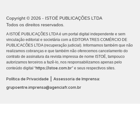
Copyright © 2026 - ISTOÉ PUBLICAÇÕES LTDA
Todos os direitos reservados.
A ISTOÉ PUBLICAÇÕES LTDA é um portal digital independente e sem
vinculação editorial e societária com a EDITORA TRES COMÉRCIO DE
PUBLICACÕES LTDA (recuperação judicial). Informamos também que não
realizamos cobranças e que também não oferecemos cancelamento do
contrato de assinatura da revista impressa de nome ISTOÉ, tampouco
autorizamos terceiros a fazê-lo, nos responsabilizamos apenas pelo
https://istoe.com.br
conteúdo digital “
” e seus respectivos sites.
|
Política de Privacidade
Assessoria de Imprensa:
grupoentre.imprensa@agenciafr.com.br