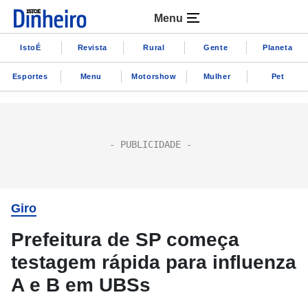
Menu
IstoÉ
Revista
Rural
Gente
Planeta
Esportes
Menu
Motorshow
Mulher
Pet
Giro
Prefeitura de SP começa
testagem rápida para influenza
A e B em UBSs