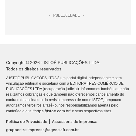
Copyright © 2026 - ISTOÉ PUBLICAÇÕES LTDA
Todos os direitos reservados.
A ISTOÉ PUBLICAÇÕES LTDA é um portal digital independente e sem
vinculação editorial e societária com a EDITORA TRES COMÉRCIO DE
PUBLICACÕES LTDA (recuperação judicial). Informamos também que não
realizamos cobranças e que também não oferecemos cancelamento do
contrato de assinatura da revista impressa de nome ISTOÉ, tampouco
autorizamos terceiros a fazê-lo, nos responsabilizamos apenas pelo
https://istoe.com.br
conteúdo digital “
” e seus respectivos sites.
|
Política de Privacidade
Assessoria de Imprensa:
grupoentre.imprensa@agenciafr.com.br