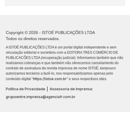
Copyright © 2026 - ISTOÉ PUBLICAÇÕES LTDA
Todos os direitos reservados.
A ISTOÉ PUBLICAÇÕES LTDA é um portal digital independente e sem
vinculação editorial e societária com a EDITORA TRES COMÉRCIO DE
PUBLICACÕES LTDA (recuperação judicial). Informamos também que não
realizamos cobranças e que também não oferecemos cancelamento do
contrato de assinatura da revista impressa de nome ISTOÉ, tampouco
autorizamos terceiros a fazê-lo, nos responsabilizamos apenas pelo
https://istoe.com.br
conteúdo digital “
” e seus respectivos sites.
|
Política de Privacidade
Assessoria de Imprensa:
grupoentre.imprensa@agenciafr.com.br