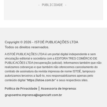
Copyright © 2026 - ISTOÉ PUBLICAÇÕES LTDA
Todos os direitos reservados.
A ISTOÉ PUBLICAÇÕES LTDA é um portal digital independente e sem
vinculação editorial e societária com a EDITORA TRES COMÉRCIO DE
PUBLICACÕES LTDA (recuperação judicial). Informamos também que não
realizamos cobranças e que também não oferecemos cancelamento do
contrato de assinatura da revista impressa de nome ISTOÉ, tampouco
autorizamos terceiros a fazê-lo, nos responsabilizamos apenas pelo
https://istoe.com.br
conteúdo digital “
” e seus respectivos sites.
|
Política de Privacidade
Assessoria de Imprensa:
grupoentre.imprensa@agenciafr.com.br