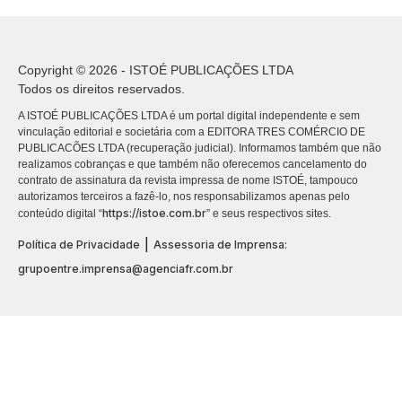
Copyright © 2026 - ISTOÉ PUBLICAÇÕES LTDA
Todos os direitos reservados.
A ISTOÉ PUBLICAÇÕES LTDA é um portal digital independente e sem
vinculação editorial e societária com a EDITORA TRES COMÉRCIO DE
PUBLICACÕES LTDA (recuperação judicial). Informamos também que não
realizamos cobranças e que também não oferecemos cancelamento do
contrato de assinatura da revista impressa de nome ISTOÉ, tampouco
autorizamos terceiros a fazê-lo, nos responsabilizamos apenas pelo
https://istoe.com.br
conteúdo digital “
” e seus respectivos sites.
|
Política de Privacidade
Assessoria de Imprensa:
grupoentre.imprensa@agenciafr.com.br