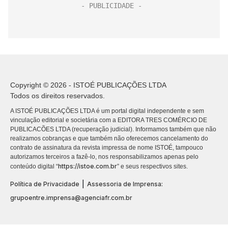
Copyright © 2026 - ISTOÉ PUBLICAÇÕES LTDA
Todos os direitos reservados.
A ISTOÉ PUBLICAÇÕES LTDA é um portal digital independente e sem
vinculação editorial e societária com a EDITORA TRES COMÉRCIO DE
PUBLICACÕES LTDA (recuperação judicial). Informamos também que não
realizamos cobranças e que também não oferecemos cancelamento do
contrato de assinatura da revista impressa de nome ISTOÉ, tampouco
autorizamos terceiros a fazê-lo, nos responsabilizamos apenas pelo
https://istoe.com.br
conteúdo digital “
” e seus respectivos sites.
|
Política de Privacidade
Assessoria de Imprensa:
grupoentre.imprensa@agenciafr.com.br